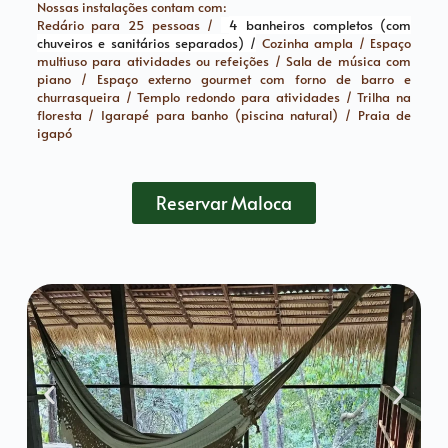
Nossas instalações contam com:
Redário para 25 pessoas /
4 banheiros completos (com
chuveiros e sanitários separados) /
Cozinha ampla / Espaço
multiuso para atividades ou refeições / Sala de música com
piano / Espaço externo gourmet com forno de barro e
churrasqueira / Templo redondo para atividades / Trilha na
floresta / Igarapé para banho (piscina natural) / Praia de
igapó
Reservar Maloca